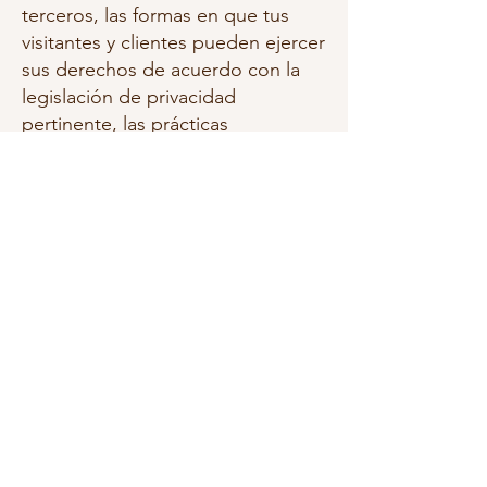
terceros, las formas en que tus
visitantes y clientes pueden ejercer
sus derechos de acuerdo con la
legislación de privacidad
pertinente, las prácticas
específicas relacionadas con la
recopilación de datos de menores
y mucho más.
Para obtener más información, lee
nuestro artículo
Cómo crear una
Política de Privacidad
.
Shakti
57 3106672947